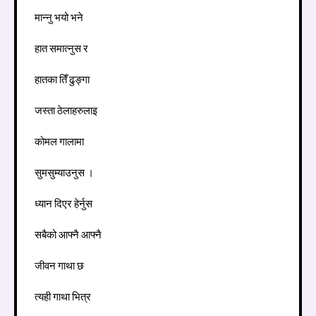
मान्नु भयो भने
हात समात्नुस र
हातका तिँ ढुङ्गा
जस्ता ठेलाहरुलाइ
कोमल गालामा
सुमसुम्याउनुस ।
ध्यान दिएर हेर्नुस
सबैको आफ्नै आफ्नै
जीवन गाथा छ
त्यही गाथा भित्र