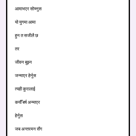
आमाभएर सोच्नुस
यो युगमा आमा
हुन त सजीलै छ
तर
जीवन बुझ्न
जन्माएर हेर्नुस
त्यही कुरालाई
कयौँ बर्ष अन्माएर
हेर्नुस
जब अन्तरमन सँग