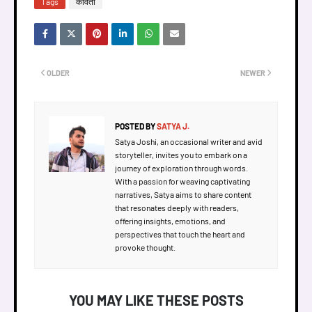
Tags
कविता
OLDER
NEWER
POSTED BY
SATYA J.
Satya Joshi, an occasional writer and avid
storyteller, invites you to embark on a
journey of exploration through words.
With a passion for weaving captivating
narratives, Satya aims to share content
that resonates deeply with readers,
offering insights, emotions, and
perspectives that touch the heart and
provoke thought.
YOU MAY LIKE THESE POSTS