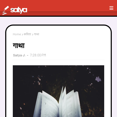
Home
कविता
गाथा
गाथा
Satya J.
7:28:00 PM