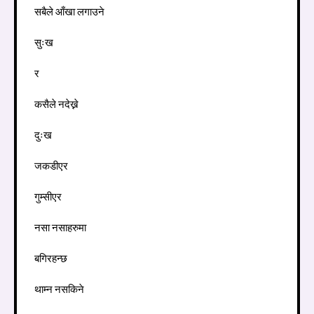
सबैले आँखा लगाउने
सुःख
र
कसैले नदेख्ने
दुःख
जकडीएर
गुम्सीएर
नसा नसाहरुमा
बगिरहन्छ
थाम्न नसकिने