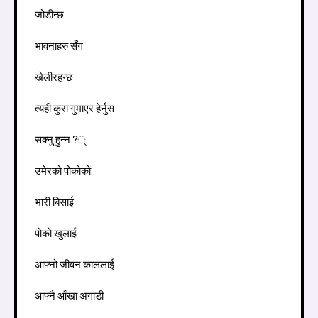
जोडीन्छ
भावनाहरु सँग
खेलीरहन्छ
त्यही कुरा गुमाएर हेर्नुस
सक्नु हुन्न?्
उमेरको पोकोको
भारी बिसाई
पोको खुलाई
आफ्नो जीवन काललाई
आफ्नै आँखा अगाडी