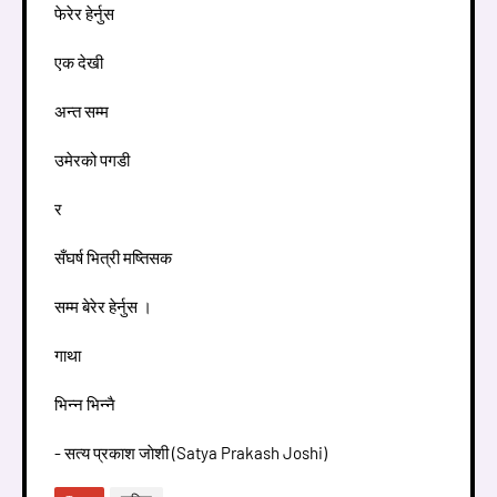
फेरेर हेर्नुस
एक देखी
अन्त सम्म
उमेरको पगडी
र
सँघर्ष भित्री मष्तिसक
सम्म बेरेर हेर्नुस ।
गाथा
भिन्न भिन्नै
- सत्य प्रकाश जाेशी (Satya Prakash Joshi)