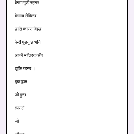
बेगमा गुडी रहन्छ
बेलामा रोकिन्छ
छाति च्वास्स बिझ्छ
फेरी गुडनु छ भनि
आफ्नै मष्तिस्क सँग
झुकि रहन्छ ।
ढुक ढुक
जो हुन्छ
त्यसले
जो