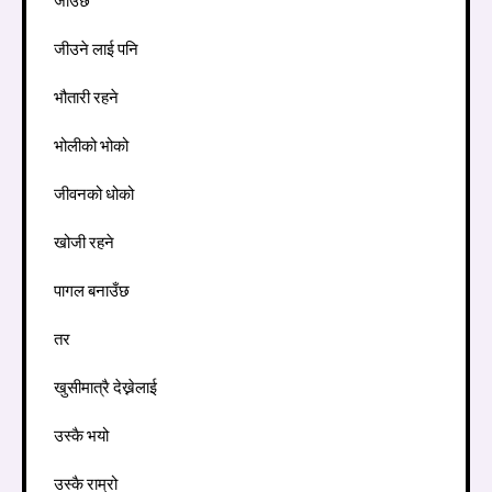
जीउछ
जीउने लाई पनि
भौतारी रहने
भोलीको भोको
जीवनको धोको
खोजी रहने
पागल बनाउँछ
तर
खुसीमात्रै देख्नेलाई
उस्कै भयो
उस्कै राम्रो