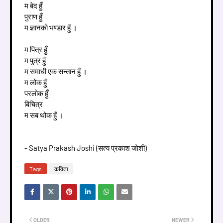
म बेद हुँ
पुराण हुँ
म ज्ञानको भण्डार हुँ ।
म पित्र हुँ
म पुत्र हुँ
म समाधी एक सन्तान हुँ ।
म लोक हुँ
परलोक हुँ
बिचित्र
म सब थोक हुँ ।
- Satya Prakash Joshi (सत्य प्रकाश जाेशी)
Tags
कविता
OLDER
NEWER