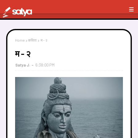
Home
कविता
म - २
म - २
Satya J.
6:38:00 PM